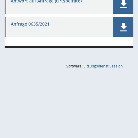
Antwort auf Anfrage (Ortsbeiräte)
Anfrage 0635/2021
(Wird in
Software:
Sitzungsdienst
Session