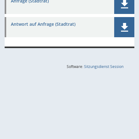
Anfrage (Stadtrat)
Antwort auf Anfrage (Stadtrat)
(Wird in
Software:
Sitzungsdienst
Session