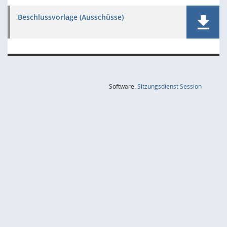
Beschlussvorlage (Ausschüsse)
(Wird in
Software:
Sitzungsdienst
Session