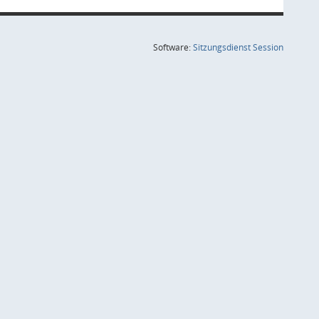
(Wird in
Software:
Sitzungsdienst
Session