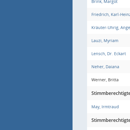
Brink, Margot
Friedrich, Karl-Hein
Kräuter-Uhrig, Ange
Lauzi, Myriam
Lensch, Dr. Eckart
Neher, Daiana
Werner, Britta
Stimmberechtigte 
May, Irmtraud
Stimmberechtigte 