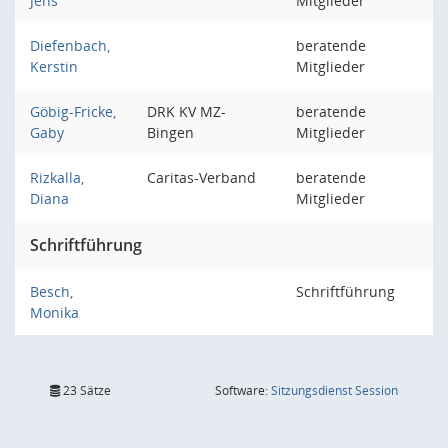
Jens
Mitglieder
Diefenbach,
beratende
Kerstin
Mitglieder
Göbig-Fricke,
DRK KV MZ-
beratende
Gaby
Bingen
Mitglieder
Rizkalla,
Caritas-Verband
beratende
Diana
Mitglieder
Schriftführung
Besch,
Schriftführung
Monika
(Wird in
23 Sätze
Software:
Sitzungsdienst
Session