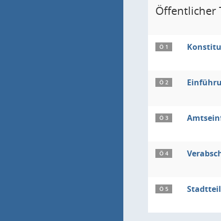
Öffentlicher T
Konstitu
Ö 1
Einführu
Ö 2
Amtsein
Ö 3
Verabsch
Ö 4
Stadttei
Ö 5