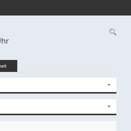
Rec
Uhr
eit