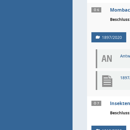
Mombach
Ö 6
Beschluss
1897/2020
AN
Antw
1897
Insekten
Ö 7
Beschluss