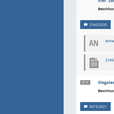
hier: z
Beschlus
2160/2020
AN
Antw
2160
Illegal
Ö 11
Beschlus
0073/2021