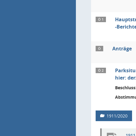
Hauptstr
Ö 1
-Bericht
Anträge
Ö
Parksitu
Ö 2
hier: de
Beschluss
Abstimmu
1911/2020
1911