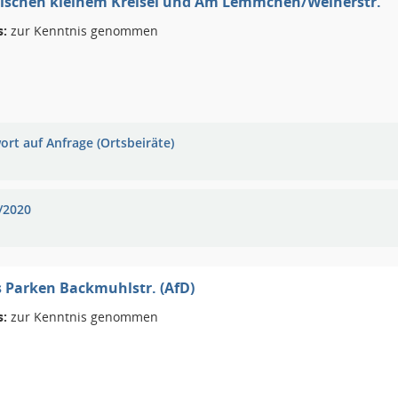
wischen kleinem Kreisel und Am Lemmchen/Weiherstr.
s:
zur Kenntnis genommen
ort auf Anfrage (Ortsbeiräte)
/2020
es Parken Backmuhlstr. (AfD)
s:
zur Kenntnis genommen