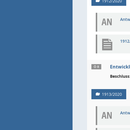
1912/2020
AN
Antw
1912
Entwickl
Ö 8
Beschluss
1913/2020
AN
Antw