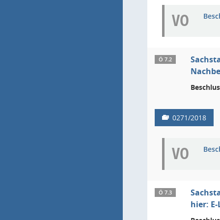
VO
Besc
Sachsta
Ö 7.2
Nachbe
Beschlus
0271/2018
VO
Besc
Sachsta
Ö 7.3
hier: E