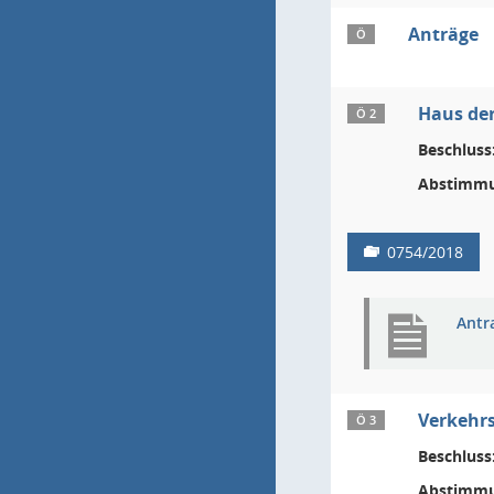
Anträge
Ö
Haus der
Ö 2
Beschluss
Abstimmu
0754/2018
Antr
Verkehr
Ö 3
Beschluss
Abstimmu