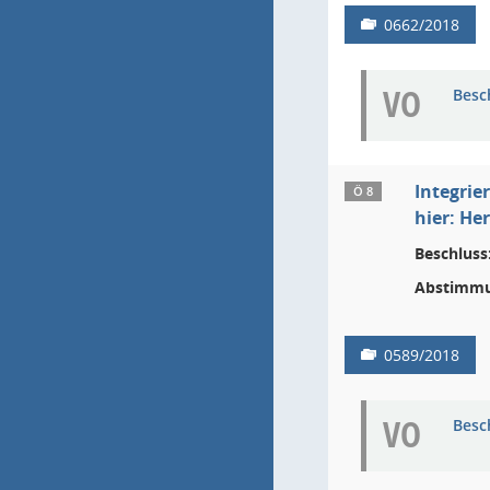
0662/2018
VO
Besc
Integri
Ö 8
hier: He
Beschluss
Abstimmu
0589/2018
VO
Besc