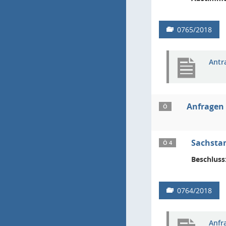
0765/2018
Antr
Anfragen
Ö
Sachsta
Ö 4
Beschluss
0764/2018
Anfr