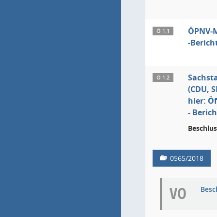
ÖPNV-M
Ö 1.1
-Berich
Sachsta
Ö 1.2
(CDU, 
hier: Ö
- Beric
Beschlus
0565/2018
VO
Besc