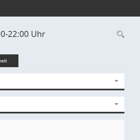
00-22:00 Uhr
Rec
eit