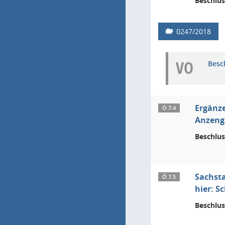
Beschlus
0247/2018
VO
Besc
Ergänze
Ö 7.4
Anzeng
Beschlus
Sachsta
Ö 7.5
hier: S
Beschlus