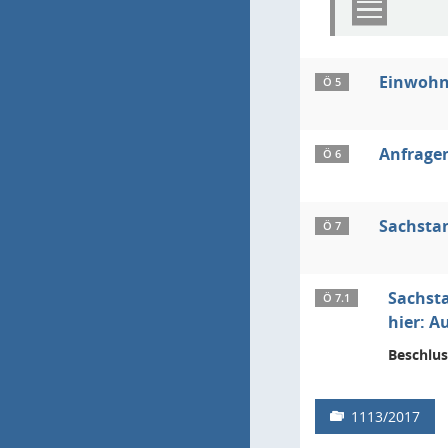
Einwohn
Ö 5
Anfragen
Ö 6
Sachsta
Ö 7
Sachsta
Ö 7.1
hier: A
Beschlus
1113/2017