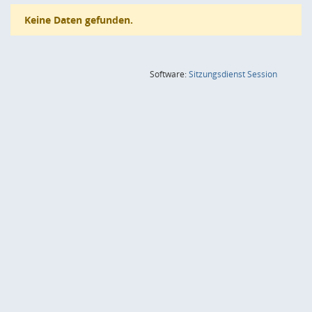
Keine Daten gefunden.
(Wird in
Software:
Sitzungsdienst
Session