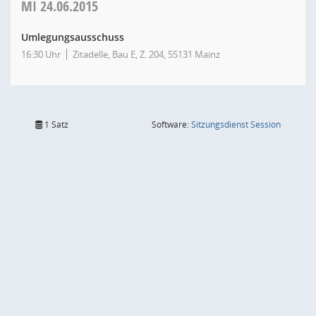
MI
24.06.2015
Umlegungsausschuss
16:30 Uhr
Zitadelle, Bau E, Z. 204, 55131 Mainz
(Wird in
1 Satz
Software:
Sitzungsdienst
Session