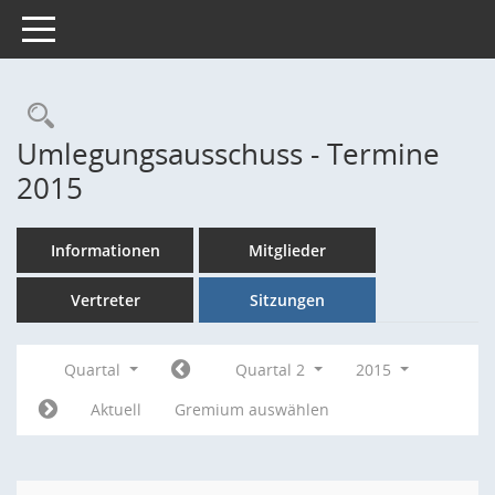
Toggle navigation
Rechercheauswahl
Umlegungsausschuss - Termine
2015
Informationen
Mitglieder
Vertreter
Sitzungen
Quartal
Quartal 2
2015
Aktuell
Gremium auswählen