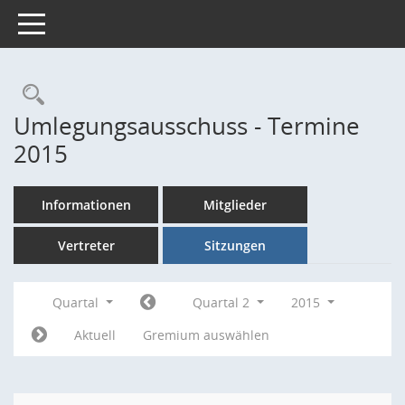
Toggle navigation
Rechercheauswahl
Umlegungsausschuss - Termine
2015
Informationen
Mitglieder
Vertreter
Sitzungen
Quartal
Quartal 2
2015
Aktuell
Gremium auswählen