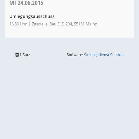
MI
24.06.2015
Umlegungsausschuss
16:30 Uhr
Zitadelle, Bau E, Z. 204, 55131 Mainz
(Wird in
1 Satz
Software:
Sitzungsdienst
Session