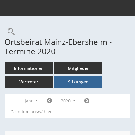
Toggle navigation
Rechercheauswahl
Ortsbeirat Mainz-Ebersheim -
Termine 2020
Informationen
Mitglieder
Vertreter
Sitzungen
Jahr
2020
Gremium auswählen