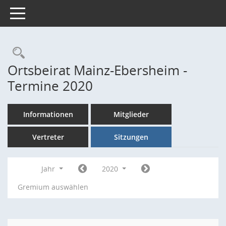
Toggle navigation
Rechercheauswahl
Ortsbeirat Mainz-Ebersheim -
Termine 2020
Informationen
Mitglieder
Vertreter
Sitzungen
Jahr
2020
Gremium auswählen