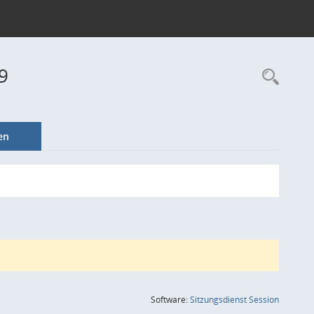
9
Rec
en
(Wird in
Software:
Sitzungsdienst
Session