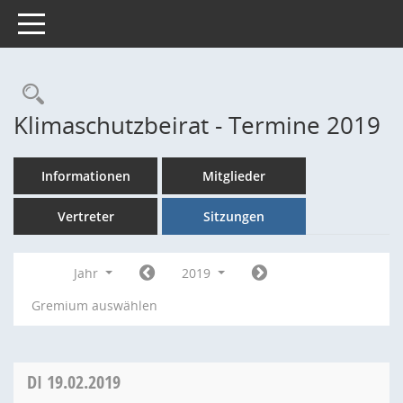
Toggle navigation
Rechercheauswahl
Klimaschutzbeirat - Termine 2019
Informationen
Mitglieder
Vertreter
Sitzungen
Jahr
2019
Gremium auswählen
DI
19.02.2019