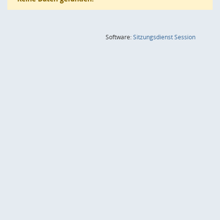
(Wird in
Software:
Sitzungsdienst
Session