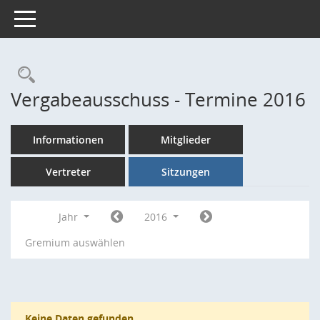
Toggle navigation
Rechercheauswahl
Vergabeausschuss - Termine 2016
Informationen
Mitglieder
Vertreter
Sitzungen
Jahr
2016
Gremium auswählen
Keine Daten gefunden.