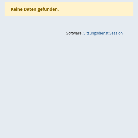
Keine Daten gefunden.
(Wird in
Software:
Sitzungsdienst
Session