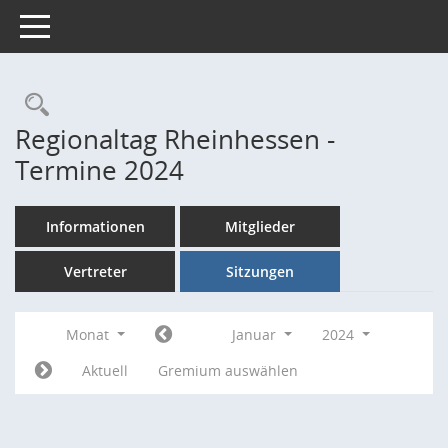
Toggle navigation
Rechercheauswahl
Regionaltag Rheinhessen -
Termine 2024
Informationen
Mitglieder
Vertreter
Sitzungen
Monat
Januar
2024
Aktuell
Gremium auswählen