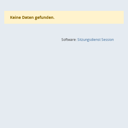
Keine Daten gefunden.
(Wird in
Software:
Sitzungsdienst
Session