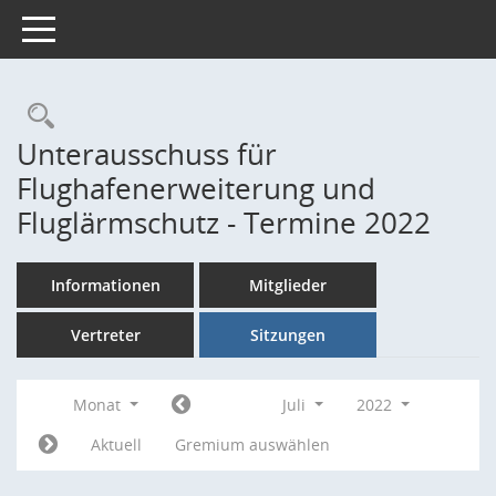
Toggle navigation
Rechercheauswahl
Unterausschuss für
Flughafenerweiterung und
Fluglärmschutz - Termine 2022
Informationen
Mitglieder
Vertreter
Sitzungen
Monat
Juli
2022
Aktuell
Gremium auswählen