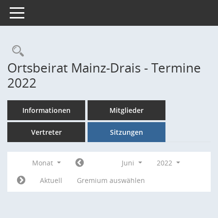
Toggle navigation
Rechercheauswahl
Ortsbeirat Mainz-Drais - Termine
2022
Informationen
Mitglieder
Vertreter
Sitzungen
Monat
Juni
2022
Aktuell
Gremium auswählen