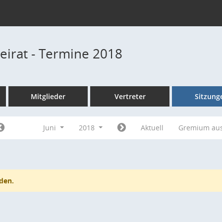
beirat - Termine 2018
Mitglieder
Vertreter
Sitzung
Juni
2018
Aktuell
Gremium au
den.