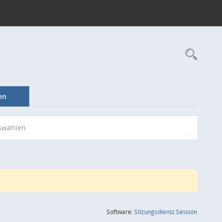
Rec
en
swählen
(Wird in
Software:
Sitzungsdienst
Session