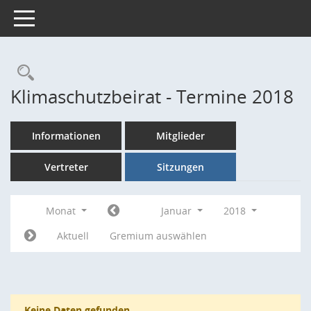
Toggle navigation
Rechercheauswahl
Klimaschutzbeirat - Termine 2018
Informationen
Mitglieder
Vertreter
Sitzungen
Monat
Januar
2018
Aktuell
Gremium auswählen
Keine Daten gefunden.