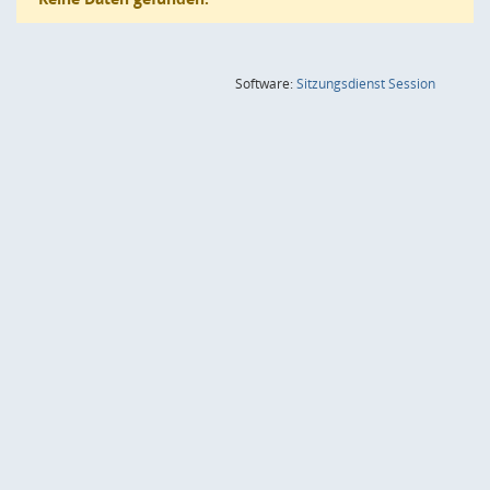
(Wird in
Software:
Sitzungsdienst
Session