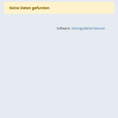
Keine Daten gefunden.
(Wird in
Software:
Sitzungsdienst
Session