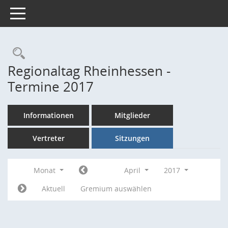
Toggle navigation
Rechercheauswahl
Regionaltag Rheinhessen -
Termine 2017
Informationen
Mitglieder
Vertreter
Sitzungen
Monat
April
2017
Aktuell
Gremium auswählen