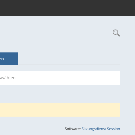
Rec
en
swählen
(Wird in
Software:
Sitzungsdienst
Session