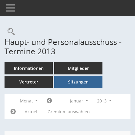
Toggle navigation
Rechercheauswahl
Haupt- und Personalausschuss -
Termine 2013
Informationen
Mitglieder
Vertreter
Sitzungen
Monat
Januar
2013
Aktuell
Gremium auswählen