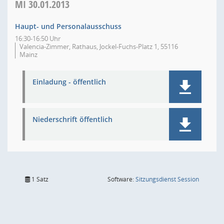
MI
30.01.2013
Haupt- und Personalausschuss
16:30-16:50 Uhr
Valencia-Zimmer, Rathaus, Jockel-Fuchs-Platz 1, 55116
Mainz
Einladung - öffentlich
Niederschrift öffentlich
(Wird in
1 Satz
Software:
Sitzungsdienst
Session