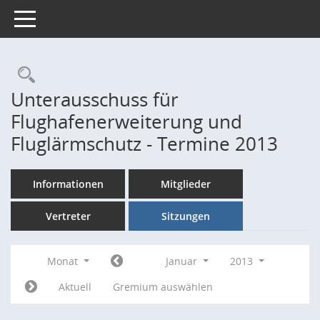
Toggle navigation
Rechercheauswahl
Unterausschuss für
Flughafenerweiterung und
Fluglärmschutz - Termine 2013
Informationen
Mitglieder
Vertreter
Sitzungen
Monat
Januar
2013
Aktuell
Gremium auswählen