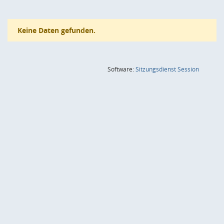
Keine Daten gefunden.
(Wird in
Software:
Sitzungsdienst
Session