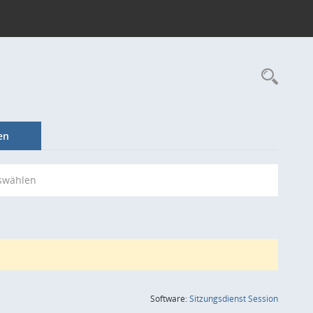
Rec
en
swählen
(Wird in
Software:
Sitzungsdienst
Session