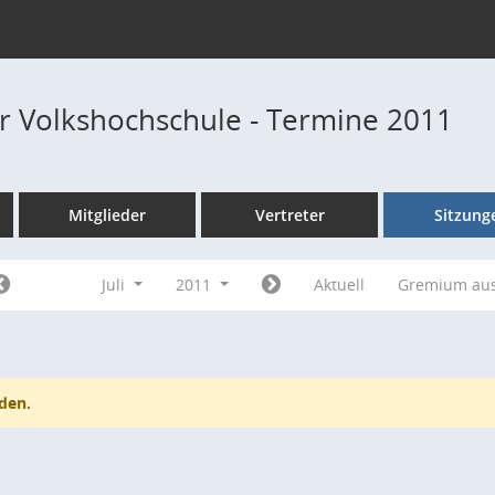
r Volkshochschule - Termine 2011
Mitglieder
Vertreter
Sitzung
Juli
2011
Aktuell
Gremium au
den.