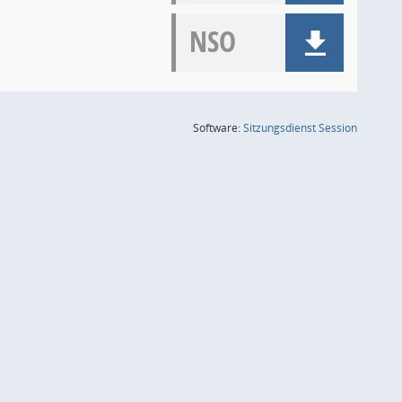
NSO
(Wird in
Software:
Sitzungsdienst
Session