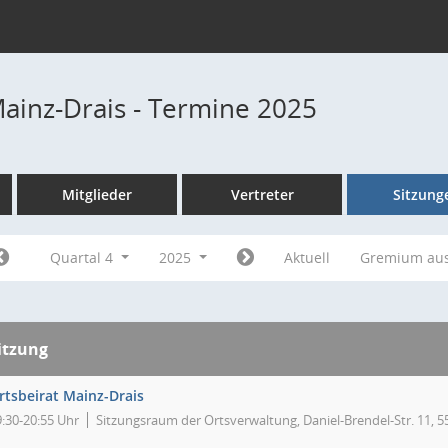
Mainz-Drais - Termine 2025
Mitglieder
Vertreter
Sitzung
Quartal 4
2025
Aktuell
Gremium au
itzung
rtsbeirat Mainz-Drais
9:30-20:55 Uhr
Sitzungsraum der Ortsverwaltung, Daniel-Brendel-Str. 11, 