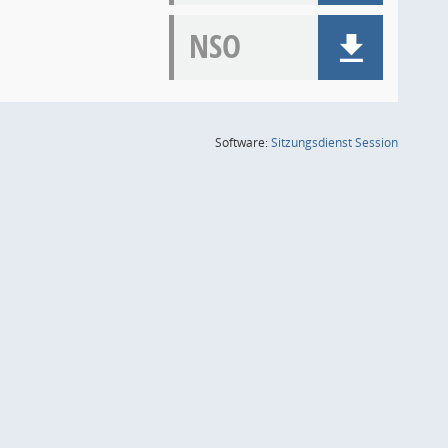
NSO
(Wird in
Software:
Sitzungsdienst
Session