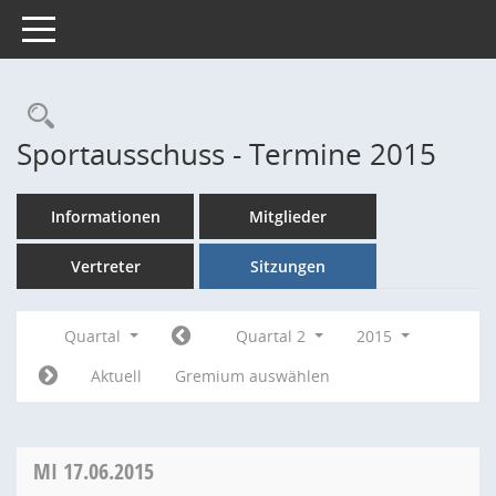
Toggle navigation
Rechercheauswahl
Sportausschuss - Termine 2015
Informationen
Mitglieder
Vertreter
Sitzungen
Quartal
Quartal 2
2015
Aktuell
Gremium auswählen
MI
17.06.2015