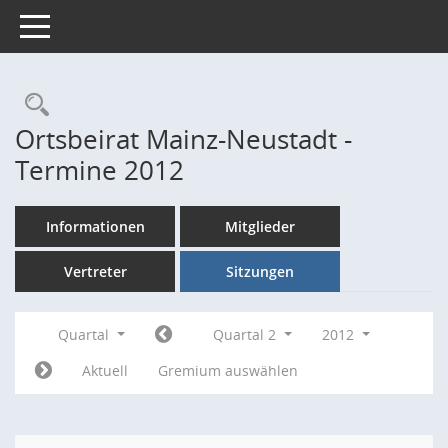
Toggle navigation
Rechercheauswahl
Ortsbeirat Mainz-Neustadt -
Termine 2012
Informationen
Mitglieder
Vertreter
Sitzungen
Quartal
Quartal 2
2012
Aktuell
Gremium auswählen