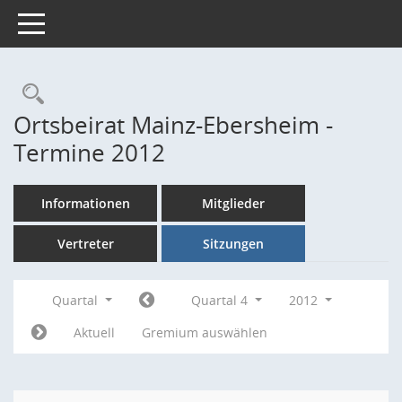
Toggle navigation
Rechercheauswahl
Ortsbeirat Mainz-Ebersheim -
Termine 2012
Informationen
Mitglieder
Vertreter
Sitzungen
Quartal
Quartal 4
2012
Aktuell
Gremium auswählen