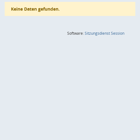
Keine Daten gefunden.
(Wird in
Software:
Sitzungsdienst
Session