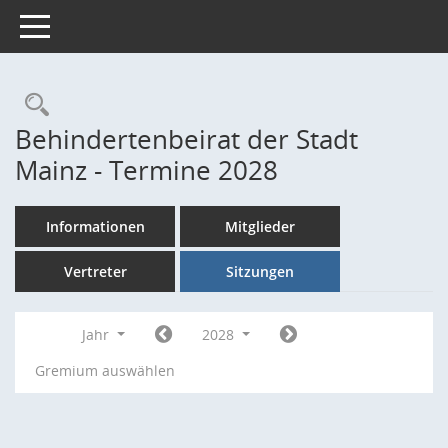
Toggle navigation
Rechercheauswahl
Behindertenbeirat der Stadt
Mainz - Termine 2028
Informationen
Mitglieder
Vertreter
Sitzungen
Jahr
2028
Gremium auswählen