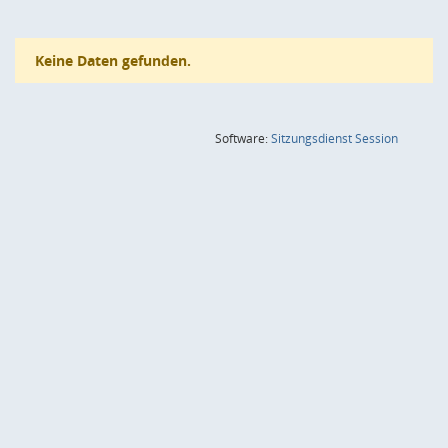
Keine Daten gefunden.
(Wird in
Software:
Sitzungsdienst
Session