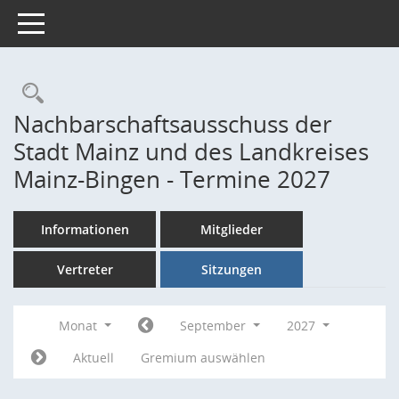
Toggle navigation
Rechercheauswahl
Nachbarschaftsausschuss der
Stadt Mainz und des Landkreises
Mainz-Bingen - Termine 2027
Informationen
Mitglieder
Vertreter
Sitzungen
Monat
September
2027
Aktuell
Gremium auswählen