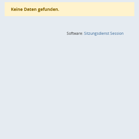
Keine Daten gefunden.
(Wird in
Software:
Sitzungsdienst
Session