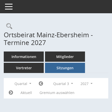
Toggle navigation
Rechercheauswahl
Ortsbeirat Mainz-Ebersheim -
Termine 2027
Informationen
Mitglieder
Vertreter
Sitzungen
Quartal
Quartal 3
2027
Aktuell
Gremium auswählen