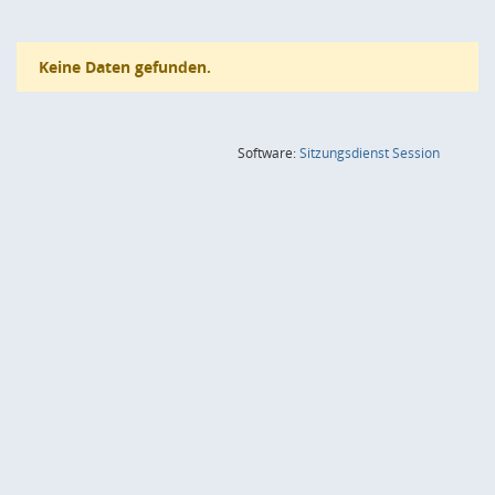
Keine Daten gefunden.
(Wird in
Software:
Sitzungsdienst
Session