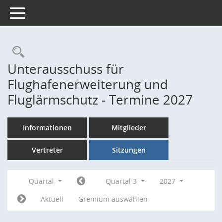
Toggle navigation
Rechercheauswahl
Unterausschuss für
Flughafenerweiterung und
Fluglärmschutz - Termine 2027
Informationen
Mitglieder
Vertreter
Sitzungen
Quartal
Quartal 3
2027
Aktuell
Gremium auswählen