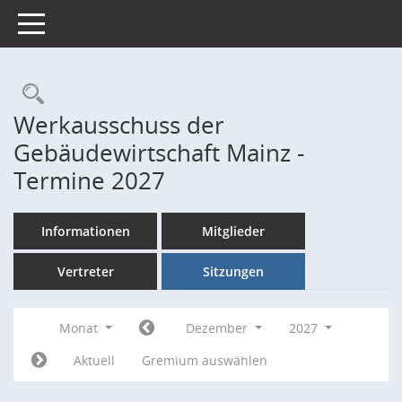
Toggle navigation
Rechercheauswahl
Werkausschuss der
Gebäudewirtschaft Mainz -
Termine 2027
Informationen
Mitglieder
Vertreter
Sitzungen
Monat
Dezember
2027
Aktuell
Gremium auswählen