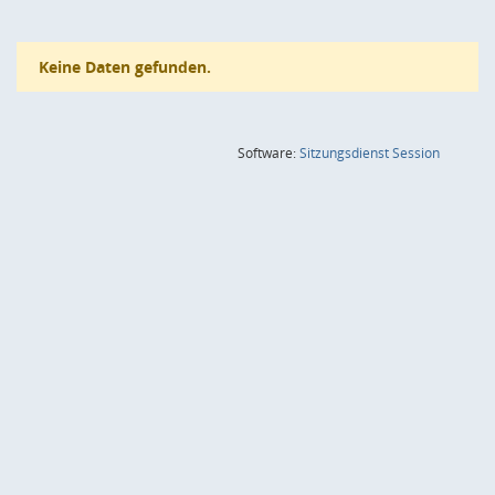
Keine Daten gefunden.
(Wird in
Software:
Sitzungsdienst
Session