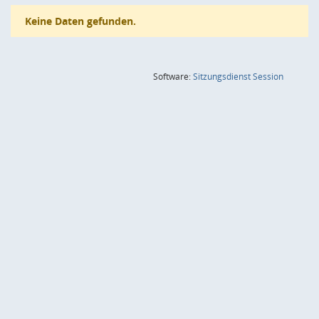
Keine Daten gefunden.
(Wird in
Software:
Sitzungsdienst
Session