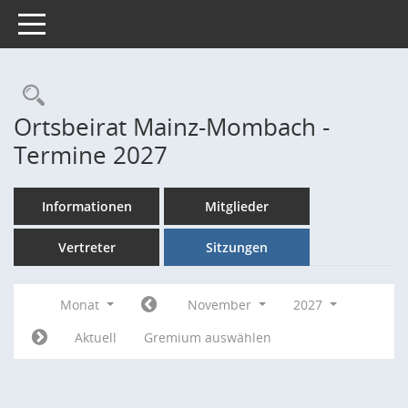
Toggle navigation
Rechercheauswahl
Ortsbeirat Mainz-Mombach -
Termine 2027
Informationen
Mitglieder
Vertreter
Sitzungen
Monat
November
2027
Aktuell
Gremium auswählen