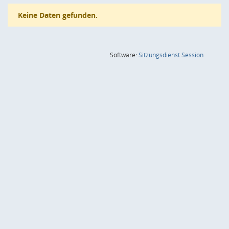
Keine Daten gefunden.
(Wird in
Software:
Sitzungsdienst
Session