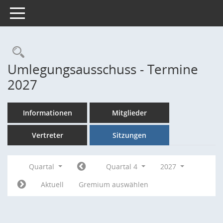
Toggle navigation
Rechercheauswahl
Umlegungsausschuss - Termine
2027
Informationen
Mitglieder
Vertreter
Sitzungen
Quartal
Quartal 4
2027
Aktuell
Gremium auswählen