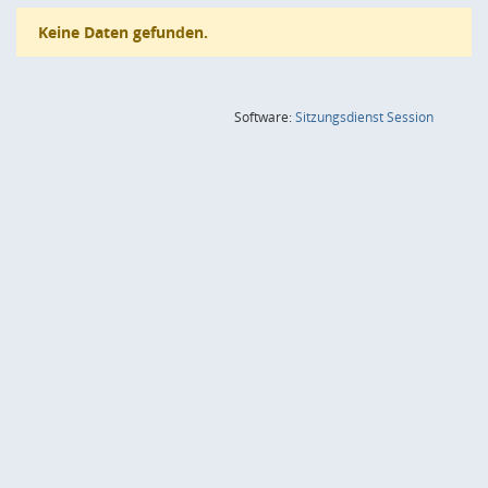
Keine Daten gefunden.
(Wird in
Software:
Sitzungsdienst
Session