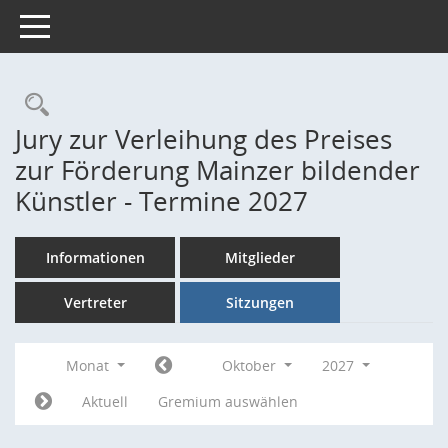
Toggle navigation
Rechercheauswahl
Jury zur Verleihung des Preises
zur Förderung Mainzer bildender
Künstler - Termine 2027
Informationen
Mitglieder
Vertreter
Sitzungen
Monat
Oktober
2027
Aktuell
Gremium auswählen