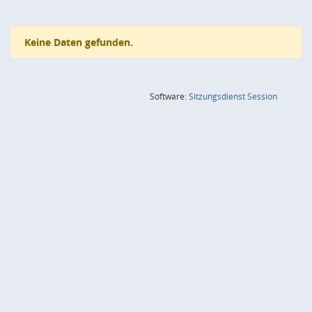
Keine Daten gefunden.
(Wird in
Software:
Sitzungsdienst
Session