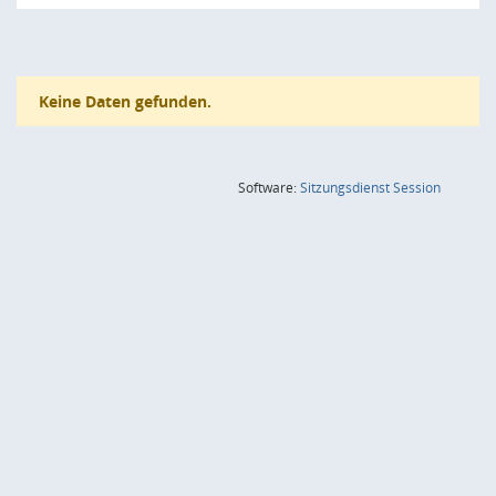
Keine Daten gefunden.
(Wird in
Software:
Sitzungsdienst
Session