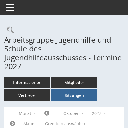
Toggle navigation
Rechercheauswahl
Arbeitsgruppe Jugendhilfe und
Schule des
Jugendhilfeausschusses - Termine
2027
Informationen
Mitglieder
Vertreter
Sitzungen
Monat
Oktober
2027
Aktuell
Gremium auswählen