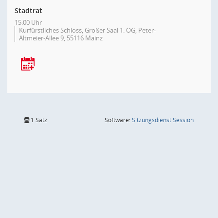
Stadtrat
15:00 Uhr
Kurfürstliches Schloss, Großer Saal 1. OG, Peter-
Altmeier-Allee 9, 55116 Mainz
(Wird in
1 Satz
Software:
Sitzungsdienst
Session