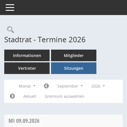
Toggle navigation
Rechercheauswahl
Stadtrat - Termine 2026
Informationen
Mitglieder
Vertreter
Sitzungen
Monat
September
2026
Aktuell
Gremium auswählen
MI
09.09.2026