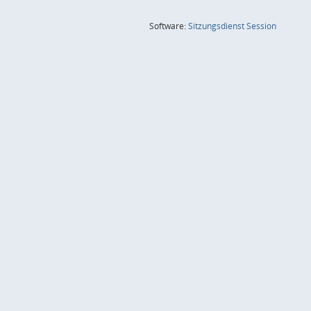
(Wird in
Software:
Sitzungsdienst
Session