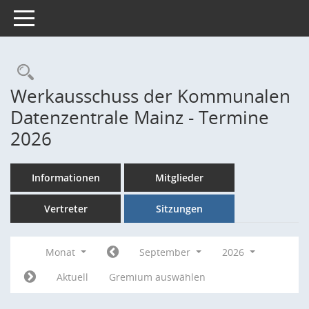
Toggle navigation
Rechercheauswahl
Werkausschuss der Kommunalen
Datenzentrale Mainz - Termine
2026
Informationen
Mitglieder
Vertreter
Sitzungen
Monat
September
2026
Aktuell
Gremium auswählen