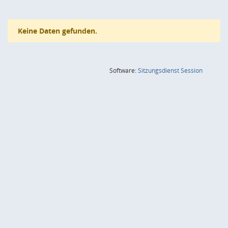
Keine Daten gefunden.
(Wird in
Software:
Sitzungsdienst
Session