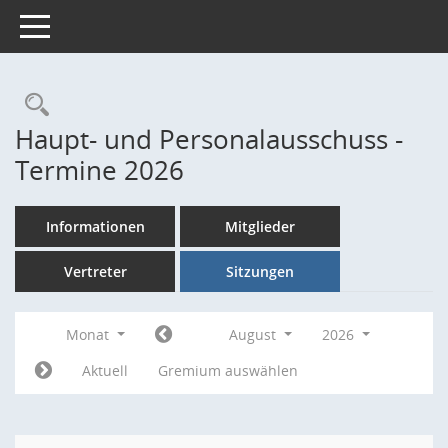
Toggle navigation
Rechercheauswahl
Haupt- und Personalausschuss -
Termine 2026
Informationen
Mitglieder
Vertreter
Sitzungen
Monat
August
2026
Aktuell
Gremium auswählen