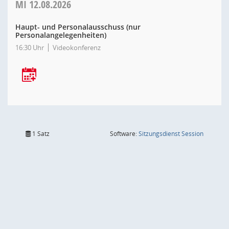
MI
12.08.2026
Haupt- und Personalausschuss (nur
Personalangelegenheiten)
16:30 Uhr
Videokonferenz
(Wird in
1 Satz
Software:
Sitzungsdienst
Session