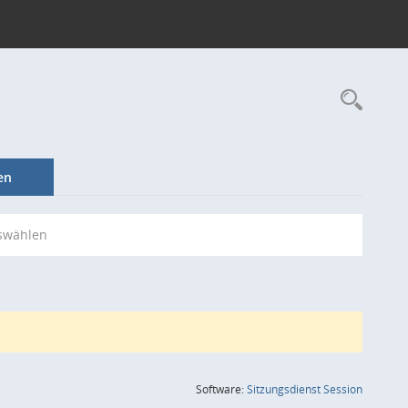
Rec
en
swählen
(Wird in
Software:
Sitzungsdienst
Session