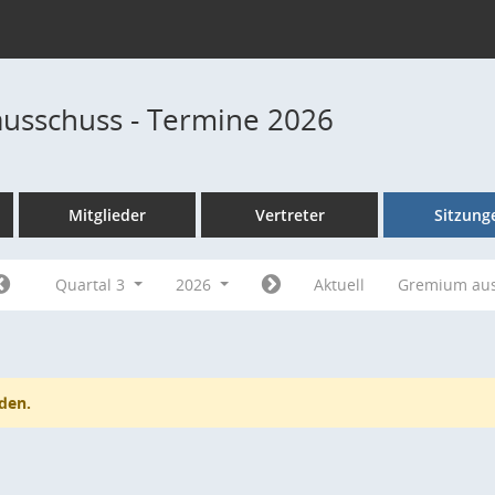
usschuss - Termine 2026
Mitglieder
Vertreter
Sitzung
Quartal 3
2026
Aktuell
Gremium au
den.