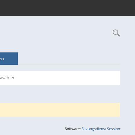
Rec
en
swählen
(Wird in
Software:
Sitzungsdienst
Session