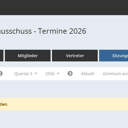
usschuss - Termine 2026
Mitglieder
Vertreter
Sitzung
Quartal 3
2026
Aktuell
Gremium au
den.