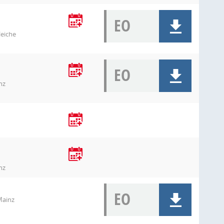
EO
leiche
EO
nz
nz
EO
Mainz