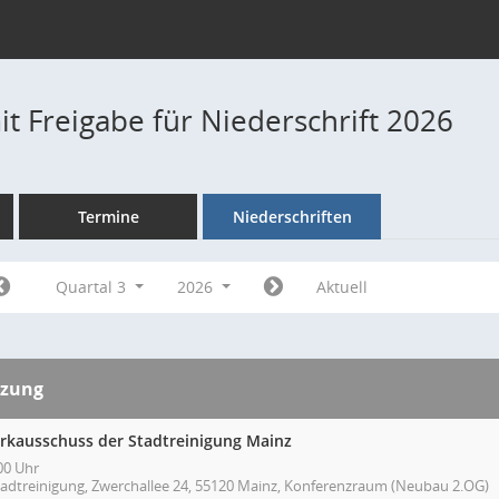
t Freigabe für Niederschrift 2026
Termine
Niederschriften
Quartal 3
2026
Aktuell
tzung
rkausschuss der Stadtreinigung Mainz
00 Uhr
tadtreinigung, Zwerchallee 24, 55120 Mainz, Konferenzraum (Neubau 2.OG)