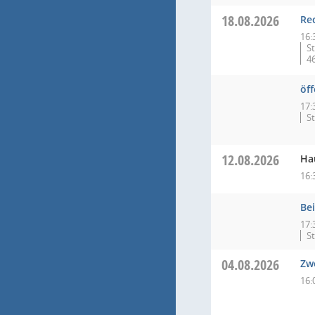
18.08.2026
Re
16:
S
4
öff
17:
S
12.08.2026
Ha
16:
Bei
17:
S
04.08.2026
Zw
16: