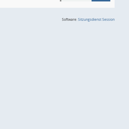
(Wird in
Software:
Sitzungsdienst
Session