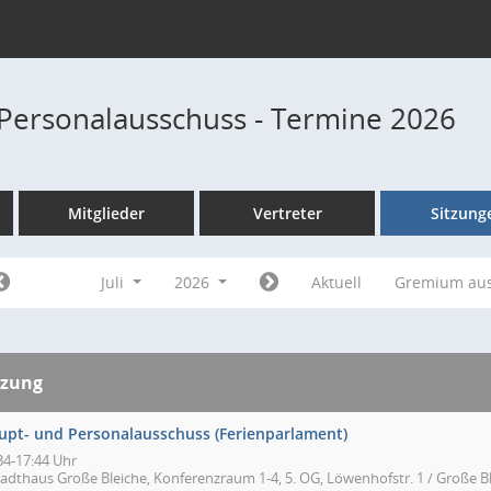
Personalausschuss - Termine 2026
Mitglieder
Vertreter
Sitzung
Juli
2026
Aktuell
Gremium au
tzung
upt- und Personalausschuss (Ferienparlament)
34-17:44 Uhr
tadthaus Große Bleiche, Konferenzraum 1-4, 5. OG, Löwenhofstr. 1 / Große Bl